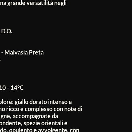
a grande versatilità negli
 D.O.
- Malvasia Preta
%
10 - 14°C
lore: giallo dorato intenso e
mo ricco e complesso con note di
rugne, accompagnate da
ondente, spezie orientali e
ido, opulento e avvolgente, con