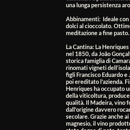
una lunga persistenza ar
Abbinamenti:
Ideale con 
dolci al cioccolato. Ott
meditazione a fine pasto.
La Cantina:
La Henriques 
nel 1850, da João Gonça
storica famiglia di Camar
rinomati vigneti dell’isola
figli Francisco Eduardo 
poi ereditato l'azienda. F
Henriques ha occupato un
della viticoltura, produc
qualità. Il Madeira, vino 
dall'origine davvero roca
secolare. Grazie anche ai 
magnesio, il vino prodott