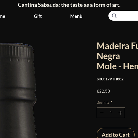
Cantina Sabauda: the taste as a form of art.
me
Gift
Menù
Madeira Fu
Negra
Mole - He
SKU: 17PTH002
Price
€22.50
Quantity
*
Add to Cart