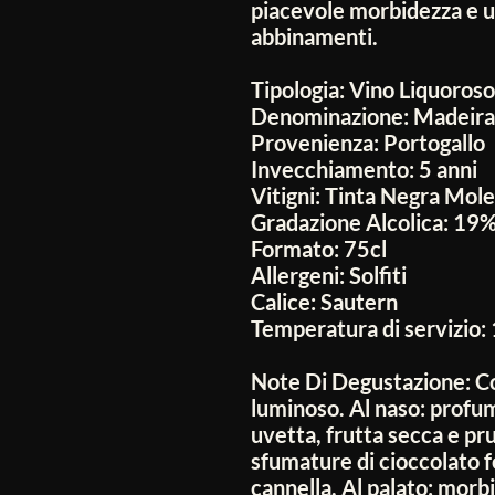
piacevole morbidezza e un
abbinamenti.
Tipologia:
Vino Liquoroso
Denominazione:
Madeira
Provenienza:
Portogallo
Invecchiamento:
5 anni
Vitigni:
Tinta Negra Mole 
Gradazione Alcolica:
19
Formato:
75cl
Allergeni:
Solfiti
Calice:
Sautern
Temperatura di servizio:
Note Di Degustazione:
Co
luminoso. Al naso: profu
uvetta, frutta secca e p
sfumature di cioccolato f
cannella. Al palato: morb