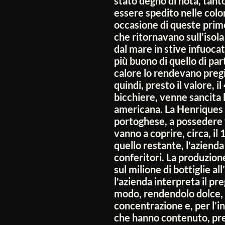
stato degno di nota, tant
essere spedito nelle col
occasione di queste prime
che ritornavano sull’isola
dal mare in stive infuoca
più buono di quello di pa
calore lo rendevano preg
quindi, presto il valore, i
bicchiere, venne sancita 
americana. La Henriques &
portoghese, a possedere v
vanno a coprire, circa, il
quello restante, l'azienda 
conferitori. La produzion
sul milione di bottiglie al
l'azienda interpreta il pre
modo, rendendolo dolce, 
concentrazione e, per l’i
che hanno contenuto, p