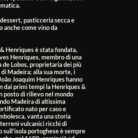
omatica.
dessert, pasticceria secca e
imo anche come vino da
& Henriques è stata fondata,
lves Henriques, membro di una
a de Lobos, proprietaria dei più
 di Madeira; alla sua morte, i
e João Joaquim Henriques hanno
in dai primi tempi la Henriques &
 posto di rilievo nel mondo
endo Madeira di altissima
fortificato nato per caso e
mbolesca, vanta una storia
terreni vulcanici ricchi di
o sull'isola portoghese è sempre