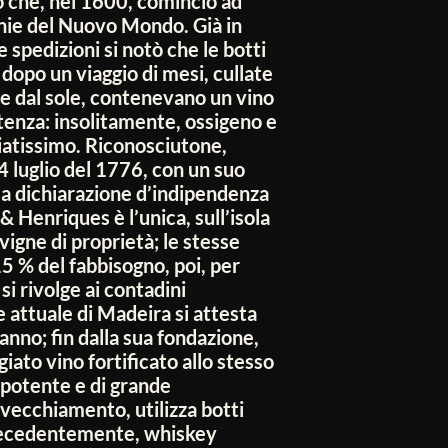
o che, nel 1600, cominciò ad
onie del Nuovo Mondo. Già in
 spedizioni si notò che le botti
 dopo un viaggio di mesi, cullate
te dal sole, contenevano un vino
rtenza: insolitamente, ossigeno e
iatissimo. Riconosciutone,
l 4 luglio del 1776, con un suo
la dichiarazione d’indipendenza
 Henriques è l’unica, sull’isola
igne di proprietà; le stesse
 15 % del fabbisogno, poi, per
si rivolge ai contadini
e attuale di Madeira si attesta
l’anno; fin dalla sua fondazione,
giato vino fortificato allo stesso
potente e di grande
nvecchiamento, utilizza botti
recedentemente, whiskey