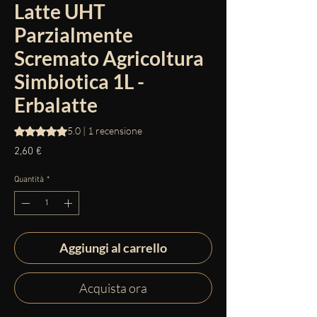
Latte UHT
Parzialmente
Scremato Agricoltura
Simbiotica 1L -
Erbalatte
Sulla base di 1 recensione, la valutazione è 5.0 su cinque st
5.0 | 1 recensione
Prezzo
2,60 €
Quantità
*
Aggiungi al carrello
Acquista ora