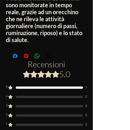
sono monitorate in tempo
reale, grazie ad un orecchino
che ne rileva le attività
giornaliere (numero di passi,
ruminazione, riposo) e lo stato
di salute.
Recensioni
5.0
Valutazione 5 stelle su 5.
5
1
4
0
3
0
2
0
1
0