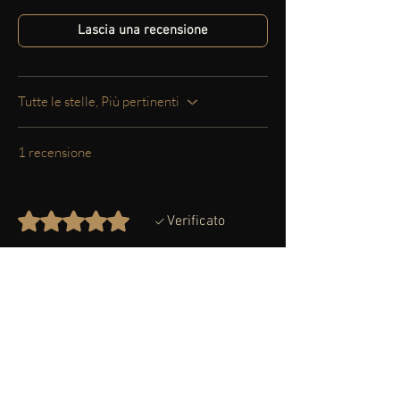
Lascia una recensione
Tutte le stelle, Più pertinenti
1 recensione
Silvia Acchiardi
Valutazione 5 stelle su 5.
Verificato
Latte che sa di latte
Da provare, per ritrovare sapori antichi.
Il latte intero profuma ancora di
fattoria, quello p.s. è più leggero ma
mantiene il sapore del buon latte.
È stata utile?
Sì
No