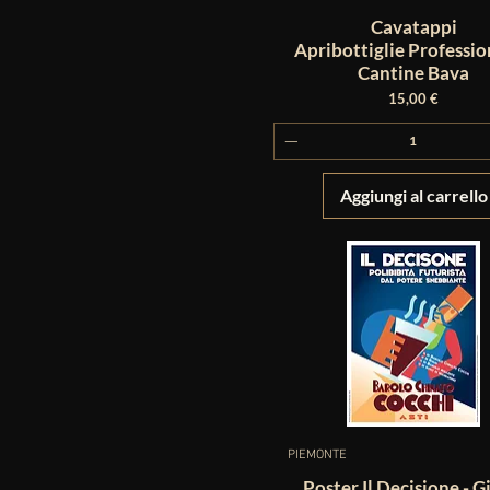
Cavatappi
Apribottiglie Professio
Cantine Bava
Prezzo
15,00 €
Aggiungi al carrello
PIEMONTE
Poster Il Decisione - G