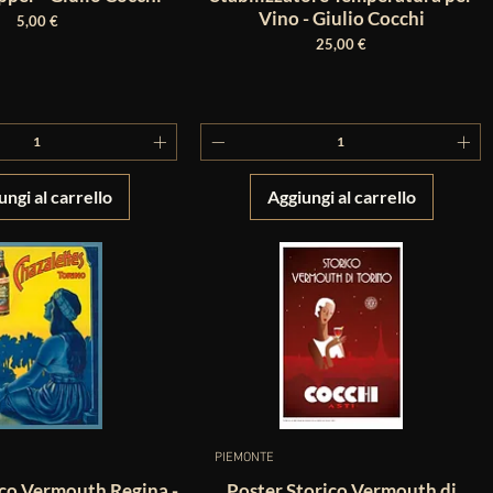
Vino - Giulio Cocchi
Prezzo
5,00 €
Prezzo
25,00 €
ungi al carrello
Aggiungi al carrello
PIEMONTE
ico Vermouth Regina -
Poster Storico Vermouth di