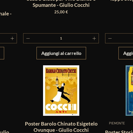
Spumante - Giulio Cocchi
Prezzo
25,00 €
nale -
Aggiungi al carrello
Aggi
Poster Barolo Chinato Esigetelo
PIEMONTE
Ovunque - Giulio Cocchi
iulio
Poster Stor