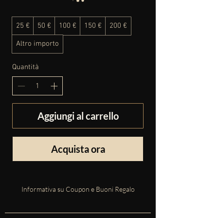
25 €
50 €
100 €
150 €
200 €
Altro importo
Quantità
Aggiungi al carrello
Acquista ora
Informativa su Coupon e Buoni Regalo