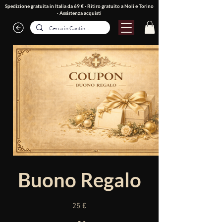
Spedizione gratuita in Italia da 69 € · Ritiro gratuito a Noli e Torino
·
Assistenza acquisti
Buono Regalo
25 €