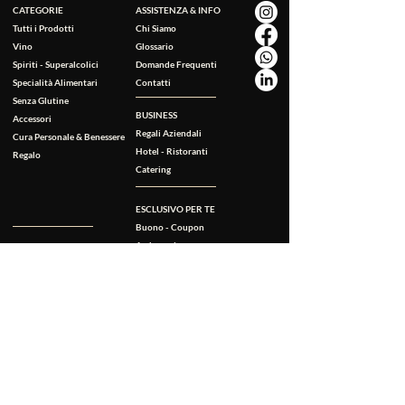
CATEGORIE
ASSISTENZA & INFO
Tutti i Prodotti
Chi Siamo
Vino
Glossario
Spiriti - Superalcolici
Domande Frequenti
Specialità Alimentari
Contatti
Senza Glutine
BUSINESS
Accessori
Regali Aziendali
Cura Personale & Benessere
Hotel - Ristoranti
Regalo
Catering
ESCLUSIVO PER TE
Buono - Coupon
Ambassador
Tessera Fedeltà
NOTE LEGALI
Beneficienza & Ambiente
Termini & Condizioni
Privacy & Cookies
Consegna e Pagamento