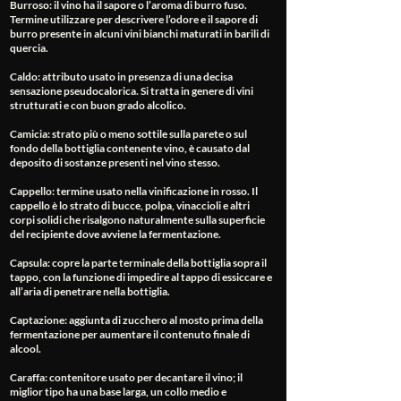
Burroso
: il vino ha il sapore o l’aroma di burro fuso.
Termine utilizzare per descrivere l’odore e il sapore di
burro presente in alcuni vini bianchi maturati in barili di
quercia.
Caldo
: attributo usato in presenza di una decisa
sensazione pseudocalorica. Si tratta in genere di vini
strutturati e con buon grado alcolico.
Camicia
: strato più o meno sottile sulla parete o sul
fondo della bottiglia contenente vino, è causato dal
deposito di sostanze presenti nel vino stesso.
Cappello
: termine usato nella vinificazione in rosso. Il
cappello è lo strato di bucce, polpa, vinaccioli e altri
corpi solidi che risalgono naturalmente sulla superficie
del recipiente dove avviene la fermentazione.
Capsula
: copre la parte terminale della bottiglia sopra il
tappo, con la funzione di impedire al tappo di essiccare e
all’aria di penetrare nella bottiglia.
Captazione
: aggiunta di zucchero al mosto prima della
fermentazione per aumentare il contenuto finale di
alcool.
Caraffa
: contenitore usato per decantare il vino; il
miglior tipo ha una base larga, un collo medio e