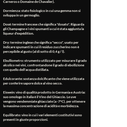
Carneros o Domaine de Chavalier).
Dormienza
: stato fisiologico in cui una gemma non si
sviluppa in un germoglio.
Dosé
: termine francese che significa "dosato". Riguarda
gli Champagne e i vini spumanti a cui è stata aggiunta la
liqueur d'expédition.
Dry
: termine inglese che significa "secco", usato per
indicare spumanti in cui il residuo zuccherino non è
percepibile al gusto (al di sotto di 0,4 g / l).
Ebulliometro
: strumento utilizzato per misurare il grado
alcolico nei vini, confrontandone il grado di ebollizione
con quello dell'acqua distillata.
Edulcorante
: sostanza dolcificante che viene utilizzata
per conferire sapore dolce al vino secco.
Eiswein
: vino di qualità prodotto in Germania e Austria:
suo omologo in italia è il Vino del Ghiaccio. Le uve
vengono vendemmiate ghiacciate (a -7°C), per ottenere
la massima concentrazione di acidità e morbidezza.
Equilibrato
: vino in cui i vari elementi costitutivi sono
presenti in giuste proporzioni.