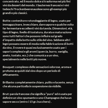
concentrato, ed il mosto dolce si trasforma nei più fini
vini da dessert del mondo. I Sauternes francesi e i vini
tedeschi Trockenbeerenauslese sono gli esempi più
grandi e più classici.
Botte
: contenitore rotondeggiante di legno, usato per
immagazzinare, invecchiare, dare sapore e qualche volta
far fermentare eccellenti vini da tavola. Dimensioni, età,
tipo di legno, livello di tostatura, durata e maturazione
sono tutti fattori che possono influire sul grado
d’impatto della botte sullo stile del vino. Sebbene altri
legni possano essere di moda nella fabbricazione di botti
da vino, il rovere è quasi esclusivamente usato per i
sapori complessi e gli aromi (quercia, burro, vaniglia,
aneto, tostato, ecc.) che comunica a un vino,
specialmente nelle botti più nuove.
Bouquet
: complesso delle sensazioni odorose, aroma e
profumo acquisiti dal vino dopo un periodo di
affinamento.
Brillante
: completamente chiaro, pulito e lucente, senza
che alcuna particella in sospensione sia visibile.
Brut
: parola francese che significa “puro” ed è usata per
definire un vino spumante o uno Champagne che ha un
sapore secco (entro i 15 gr./zucchero) .