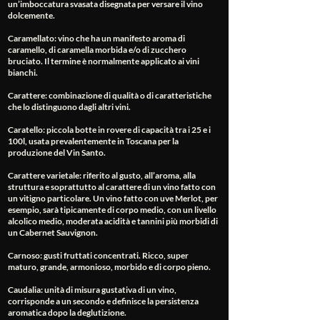
un’imboccatura svasata disegnata per versare il vino
dolcemente.
Caramellato
: vino che ha un manifesto aroma di
caramello, di caramella morbida e/o di zucchero
bruciato. Il termine è normalmente applicato ai vini
bianchi.
Carattere
: combinazione di qualità o di caratteristiche
che lo distinguono dagli altri vini.
Caratello
: piccola botte in rovere di capacità tra i 25 e i
100l, usata prevalentemente in Toscana per la
produzione del Vin Santo.
Carattere varietale
: riferito al gusto, all’aroma, alla
struttura e soprattutto al carattere di un vino fatto con
un vitigno particolare. Un vino fatto con uve Merlot, per
esempio, sarà tipicamente di corpo medio, con un livello
alcolico medio, moderata acidità e tannini più morbidi di
un Cabernet Sauvignon.
Carnoso
: gusti fruttati concentrati. Ricco, super
maturo, grande, armonioso, morbido e di corpo pieno.
Caudalia
: unità di misura gustativa di un vino,
corrisponde a un secondo e definisce la persistenza
aromatica dopo la deglutizione.