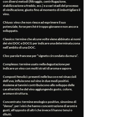
con diversi metodi (filtraggio, centrifugazione,
stabilizzazione a freddo, ecc.) e a vari stadi del processo
di vinificazione, giusto fino al momento di imbottigliare il
vino.
Chiuso
: vino che non riesce ad esprimere il suo
potenziale, forse perché è troppo giovane e non ancora
sviluppato.
Classico
: termine che alcune volte viene abbinato ai nomi
dei vini DOC e DOCG per indicare una determinata zona
nell’ambito di una DOC.
Clos
: parola francese per “vigneto circondato da mura”.
Complesso
: termine usato nella degustazione per
indicare un vino con molti strati di aroma e sapore.
Composti fenolici
: presenti nelle bucce e nei vinaccioli
dell’uva, influiscono sul vino in due modi positivi.
Assieme ai tannini contribuiscono allo sviluppo delle
caratteristiche del vino aggiungendo gusto, colore,
aroma e struttura.
Concentrato
: termine enologico positivo, sinonimo di
“denso”, per i vini che hanno concentrazione di aromi e
gusti, all’opposto di altri che invece li hanno tenui o
diluiti.