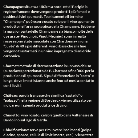
Champagne
: situata a 150km a nord-est di Parigi è la
regione francese dove vengono prodotti i più famosi e
desiderati vini spumanti. Tecnicamente il termine
“Champagne” può essere usato solo per il vino spumante
prodotto nell’area geografica della Champagne. Sebbene
la maggior parte dello Champagne sia bianco molte delle
uve usate (Pinot noir, Pinot Meunier) sono in realtà
rosse e sono state mescolate con Chardonnay in una
“cuvée” di 40 e più differenti vini di base che alla fine
vengono trasformati in un vino impregnato di anidride
carbonica.
Charmat
: metodo di rifermentazione in un vaso chiuso
(autoclave) perfezionato da E. Charmat a fine ‘800 per la
produzione di spumanti. Si può differenziare in “corto” e
lungo, dove i mosti stanno anche fino a 6 mesi a contatto
con i lieviti.
Château
: parola francese che significa “castello” o
“palazzo” nella regione di Bordeaux viene utilizzato per
indicare un’azienda produttrice di vino.
Chiaretto
: vino rosato, celebri quello della Valtenesi e di
Bardolino sul lago di Garda.
Chiarificazione
: serve per rimuovere i sedimenti (polpa
d’acino, sporco, cellule di lieviti morte, ecc.). Viene fatta