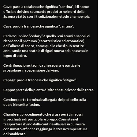
Cava
: parola catalana che significa “cantina”, è il nome
ufficiale del vino spumante prodotto nel nord della
Spagna e fatto con il tradizionale metodo champenois.
Cave
: parola francese che significa “cantina”.
Cedary
: un vino “cedary” è quello i cui aromi e sapori vi
ricordano il profumo (caratteristico ed aromatico)
dell’albero di cedro, come quello che si può sentire
annusando una scatola di sigari nuova od una cassa in
legno di cedro.
Centrifugazione
: tecnica che separa le particelle
grossolane in sospensione dal vino.
Cépage
: parola francese che significa “vitigno”.
Ceppo
: parte della pianta di vite che fuoriesce dalla terra.
Cercine
: parte terminale allargata del pedicello sulla
quale è inserito l'acino.
Chambrer
: procedimento che si usa per i vini rossi
invecchiati e di particolare pregio. Consiste nel
trasportare il vino dalla cantina alla sala in cui verrà
consumato affinché raggiunga la stessa temperatura
dell'ambiente.