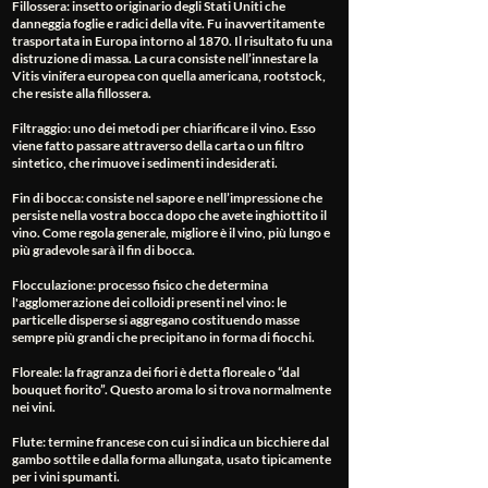
Fillossera
: insetto originario degli Stati Uniti che
danneggia foglie e radici della vite. Fu inavvertitamente
trasportata in Europa intorno al 1870. Il risultato fu una
distruzione di massa. La cura consiste nell’innestare la
Vitis vinifera europea con quella americana, rootstock,
che resiste alla fillossera.
Filtraggio
: uno dei metodi per chiarificare il vino. Esso
viene fatto passare attraverso della carta o un filtro
sintetico, che rimuove i sedimenti indesiderati.
Fin di bocca
: consiste nel sapore e nell’impressione che
persiste nella vostra bocca dopo che avete inghiottito il
vino. Come regola generale, migliore è il vino, più lungo e
più gradevole sarà il fin di bocca.
Flocculazione
: processo fisico che determina
l'agglomerazione dei colloidi presenti nel vino: le
particelle disperse si aggregano costituendo masse
sempre più grandi che precipitano in forma di fiocchi.
Floreale
: la fragranza dei fiori è detta floreale o “dal
bouquet fiorito”. Questo aroma lo si trova normalmente
nei vini.
Flute
: termine francese con cui si indica un bicchiere dal
gambo sottile e dalla forma allungata, usato tipicamente
per i vini spumanti.