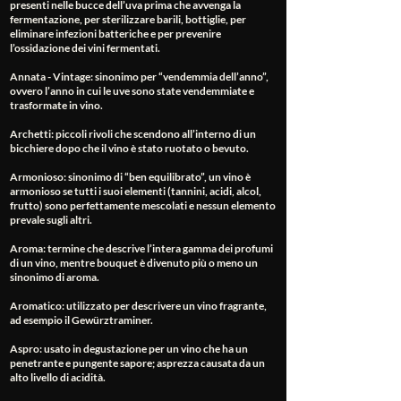
presenti nelle bucce dell’uva prima che avvenga la
fermentazione, per sterilizzare barili, bottiglie, per
eliminare infezioni batteriche e per prevenire
l’ossidazione dei vini fermentati.
Annata - Vintage
: sinonimo per “vendemmia dell’anno”,
ovvero l’anno in cui le uve sono state vendemmiate e
trasformate in vino.
Archetti
: piccoli rivoli che scendono all’interno di un
bicchiere dopo che il vino è stato ruotato o bevuto.
Armonioso
: sinonimo di “ben equilibrato”, un vino è
armonioso se tutti i suoi elementi (tannini, acidi, alcol,
frutto) sono perfettamente mescolati e nessun elemento
prevale sugli altri.
Aroma
: termine che descrive l’intera gamma dei profumi
di un vino, mentre bouquet è divenuto più o meno un
sinonimo di aroma.
Aromatico
: utilizzato per descrivere un vino fragrante,
ad esempio il Gewürztraminer.
Aspro
: usato in degustazione per un vino che ha un
penetrante e pungente sapore; asprezza causata da un
alto livello di acidità.