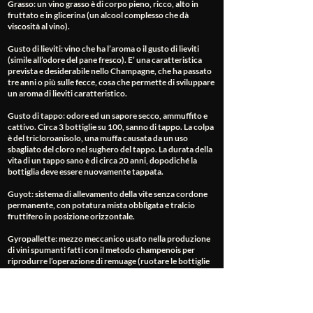
Grasso
: un vino grasso è di corpo pieno, ricco, alto in
fruttato e in glicerina (un alcool complesso che dà
viscosità al vino).
Gusto di lieviti
: vino che ha l’aroma o il gusto di lieviti
(simile all’odore del pane fresco). E’ una caratteristica
prevista e desiderabile nello Champagne, che ha passato
tre anni o più sulle fecce, cosa che permette di sviluppare
un aroma di lieviti caratteristico.
Gusto di tappo
: odore ed un sapore secco, ammuffito e
cattivo. Circa 3 bottiglie su 100, sanno di tappo. La colpa
è del tricloroanisolo, una muffa causata da un uso
sbagliato del cloro nel sughero del tappo. La durata della
vita di un tappo sano è di circa 20 anni, dopodiché la
bottiglia deve essere nuovamente tappata.
Guyot
: sistema di allevamento della vite senza cordone
permanente, con potatura mista obbligata e tralcio
fruttifero in posizione orizzontale.
Gyropallette
: mezzo meccanico usato nella produzione
di vini spumanti fatti con il metodo champenois per
riprodurre l’operazione di remuage (ruotare le bottiglie
sulle pupitre).
Habillage
: etichettatura, conclude il processo di
spumantizzazione (Champenois) nel quale viene posta la