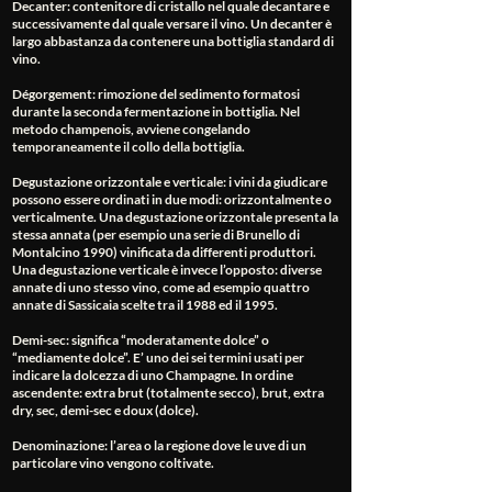
Decanter
: contenitore di cristallo nel quale decantare e
successivamente dal quale versare il vino. Un decanter è
largo abbastanza da contenere una bottiglia standard di
vino.
Dégorgement
: rimozione del sedimento formatosi
durante la seconda fermentazione in bottiglia. Nel
metodo champenois, avviene congelando
temporaneamente il collo della bottiglia.
Degustazione orizzontale e verticale
: i vini da giudicare
possono essere ordinati in due modi: orizzontalmente o
verticalmente. Una degustazione orizzontale presenta la
stessa annata (per esempio una serie di Brunello di
Montalcino 1990) vinificata da differenti produttori.
Una degustazione verticale è invece l’opposto: diverse
annate di uno stesso vino, come ad esempio quattro
annate di Sassicaia scelte tra il 1988 ed il 1995.
Demi-sec
: significa “moderatamente dolce” o
“mediamente dolce”. E’ uno dei sei termini usati per
indicare la dolcezza di uno Champagne. In ordine
ascendente: extra brut (totalmente secco), brut, extra
dry, sec, demi-sec e doux (dolce).
Denominazione
: l’area o la regione dove le uve di un
particolare vino vengono coltivate.