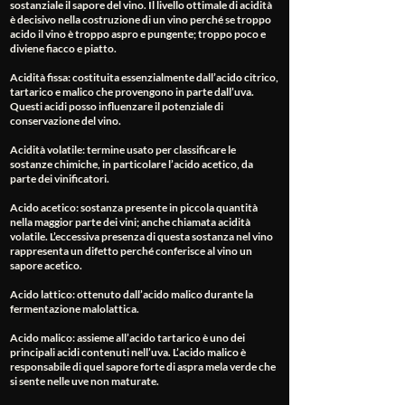
sostanziale il sapore del vino. Il livello ottimale di acidità
è decisivo nella costruzione di un vino perché se troppo
acido il vino è troppo aspro e pungente; troppo poco e
diviene fiacco e piatto.
Acidità fissa
: costituita essenzialmente dall’acido citrico,
tartarico e malico che provengono in parte dall’uva.
Questi acidi posso influenzare il potenziale di
conservazione del vino.
Acidità volatile
: termine usato per classificare le
sostanze chimiche, in particolare l’acido acetico, da
parte dei vinificatori.
Acido acetico
: sostanza presente in piccola quantità
nella maggior parte dei vini; anche chiamata acidità
volatile. L’eccessiva presenza di questa sostanza nel vino
rappresenta un difetto perché conferisce al vino un
sapore acetico.
Acido lattico
: ottenuto dall’acido malico durante la
fermentazione malolattica.
Acido malico
: assieme all’acido tartarico è uno dei
principali acidi contenuti nell’uva. L’acido malico è
responsabile di quel sapore forte di aspra mela verde che
si sente nelle uve non maturate.