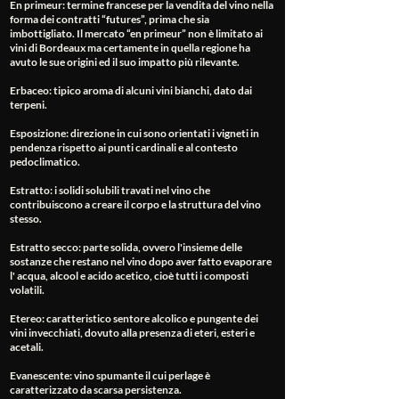
En primeur
: termine francese per la vendita del vino nella
forma dei contratti “futures”, prima che sia
imbottigliato. Il mercato “en primeur” non è limitato ai
vini di Bordeaux ma certamente in quella regione ha
avuto le sue origini ed il suo impatto più rilevante.
Erbaceo
: tipico aroma di alcuni vini bianchi, dato dai
terpeni.
Esposizione
: direzione in cui sono orientati i vigneti in
pendenza rispetto ai punti cardinali e al contesto
pedoclimatico.
Estratto
: i solidi solubili travati nel vino che
contribuiscono a creare il corpo e la struttura del vino
stesso.
Estratto secco
: parte solida, ovvero l'insieme delle
sostanze che restano nel vino dopo aver fatto evaporare
l' acqua, alcool e acido acetico, cioè tutti i composti
volatili.
Etereo
: caratteristico sentore alcolico e pungente dei
vini invecchiati, dovuto alla presenza di eteri, esteri e
acetali.
Evanescente
: vino spumante il cui perlage è
caratterizzato da scarsa persistenza.