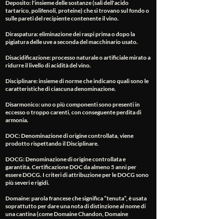
Deposito
: l'insieme delle sostanze (sali dell'acido
tartarico, polifenoli, proteine) che si trovano sul fondo o
sulle pareti del recipiente contenente il vino.
Diraspatura
: eliminazione dei raspi prima o dopo la
pigiatura delle uve a seconda del macchinario usato.
Disacidificazione
: processo naturale o artificiale mirato a
ridurre il livello di acidità del vino.
Disciplinare
: insieme di norme che indicano quali sono le
caratteristiche di ciascuna denominazione.
Disarmonico
: uno o più componenti sono presenti in
eccesso o troppo carenti, con conseguente perdita di
armonia.
DOC
: Denominazione di origine controllata, viene
prodotto rispettando il Disciplinare.
DOCG
: Denominazione di origine controllata e
garantita. Certificazione DOC da almeno 5 anni per
essere DOCG. I criteri di attribuzione per le DOCG sono
più severi e rigidi.
Domaine
: parola francese che significa “tenuta”, è usata
soprattutto per dare una nota di distinzione al nome di
una cantina (come Domaine Chandon, Domaine