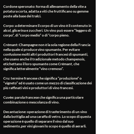
Cordone speronato
: forma di allevamento della vite a
potatura corta, adatta a viti che fruttificano su gemme
poste alla base dei tralci.
Corpo
: a determinare il corpo di un vino è il contenuto in
alcol, glicerina e zuccheri. Un vino può essere “leggero di
corpo”, di “corpo medio” o di “corpo pieno.
Crémant
: Champagne non è la sola regione della Francia
nella quale si produce vino spumante. Per evitare
confusione molti altri produttori francesi di spumanti,
che usano anche il tradizionale metodo champenois,
etichettano il loro spumante come Crémant, che
significa letteralmente “vino cremoso”.
Cru
: termine francese che significa “produzione” o
“vigneto” ed è usato come un mezzo di classificazione dei
più raffinati vini e produttori di vino francesi.
Cuvée
: parola francese che significa una particolare
combinazione o mescolanza di vino.
Decantazione
: operazione di trasferimento di un vino
dalla bottiglia ad una caraffa di vetro. Lo scopo di questa
operazione è quello di separare il vino dal suo
sedimento,per vini giovani lo scopo è quello di aerarli.