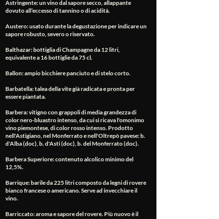
Astringente
: un vino dal sapore secco, allappante
dovuto all’eccesso di tannino o di acidità.
Austero
: usato durante la degustazione per indicare un
sapore robusto, severo o riservato.
Balthazar
: bottiglia di Champagne da 12 litri,
equivalente a 16 bottiglie da 75 cl.
Ballon
: ampio bicchiere panciuto e di stelo corto.
Barbatella
: talea della vite già radicata e pronta per
essere piantata.
Barbera
: vitigno con grappoli di media grandezza di
color nero-bluastro intenso, da cui si ricava l'omonimo
vino piemontese, di color rosso intenso. Prodotto
nell'Astigiano, nel Monferrato e nell'Oltrepò pavese: b.
d'Alba (doc), b. d'Asti (doc), b. del Monferrato (doc).
Barbera Superiore
: contenuto alcolico minimo del
12,5%.
Barrique
: barile da 225 litri composto da legni di rovere
bianco francese o americano. Serve ad invecchiare il
vino.
Barriccato
: aroma e sapore del rovere. Più nuovo è il