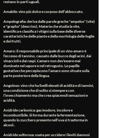
restano in parti uguali.
Amabile
: vino più dolce e corposo dell’abboccato.
Ampelografia
: deriva dalle parole greche "ampelos" (vite)
e "grapho" (descrivo). Materia che studia la vite,
identifica e classifica i vitigni sulla base delle diverse
caratteristiche delle piante e della morfologia delle foglie
e dei frutti.
Amaro
: il responsabile principale di un vino amaro è
l’eccesso di tannino, causato dalle bucce degli acini, dai
vinaccioli e dai raspi. L’amaro non dev’essere mai
dominate nel sapore e nel retrogusto. Le papille
gustative che percepiscono l’amaro sono situate sulla
parte posteriore della lingua.
Angoloso
: vino che ha livelli elevati di acidità e di tannini,
una condizione che di solito si stempera con
l’invecchiamento ma che crea spiacevoli sensazioni e
acidità.
Anidride carbonica
: gas inodore, incolore e
incombustibile. Si forma durante la fermentazione,
quando lo zucchero presente nell’uva si trasforma in
alcool..
Anidride solforosa
: usata per uccidere i lieviti dannosi