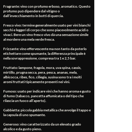
Fragrante
: vino con profumo erboso, aromatico. Questo
profumo può dipendere dal vitigno o
dall’invecchiamento in botti di quercia.
Fresco vivo
: termine generalmente usato per vini bianchi
secchi e leggeri di corpo che sono piacevolmente acidi o
vivaci. Bere un vino fresco vivo dà una sensazione simile
al mordere una mela verde fresca.
Frizzante
: vino effervescente ma non tanto da poterlo
etichettare come spumante, la differenza principale è
nella sovrappressione, compresa tra 1 e 2,5 bar.
Fruttato
: lampone, fragola, mora, uva spina, cassis,
mirtillo, prugna secca, pera, pesca, ananas, mela,
albicocca, ribes, fico, ciliegia, susina sono tra i molti
aromi fruttati tipicamente presenti nei vini.
Fumoso
: usato per indicare vini che hanno aroma e gusto
di fumo (tabacco, pancetta affumicata o del tipo che
rilascia un fuoco all’aperto).
Gabbietta
: piccola gabbia metallica che avvolge il tappo e
la capsula di uno spumante.
Generoso
: vino caratterizzato da un elevato grado
alcolico e da gusto pieno.