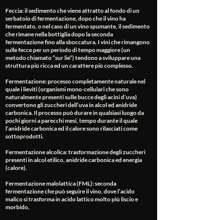
Feccia
: il sedimento che viene attratto al fondo di un
serbatoio di fermentazione, dopo che il vino ha
fermentato, o nel caso di un vino spumante, il sedimento
che rimane nella bottiglia dopo la seconda
fermentazione fino alla sboccatura. I vini che rimangono
sulle fecce per un periodo di tempo maggiore (un
metodo chiamato “sur lie”) tendono a sviluppare una
struttura più ricca ed un carattere più complesso.
Fermentazione
: processo completamente naturale nel
quale i lieviti (organismi mono-cellulari che sono
naturalmente presenti sulle bucce degli acini d’uva)
convertono gli zuccheri dell’uva in alcol ed anidride
carbonica. Il processo può durare in qualsiasi luogo da
pochi giorni a parecchi mesi, tempo durante il quale
l’anidride carbonica ed il calore sono rilasciati come
sottoprodotti.
Fermentazione alcolica
: trasformazione degli zuccheri
presenti in alcol etilico, anidride carbonica ed energia
(calore).
Fermentazione malolattica (FML)
: seconda
fermentazione che può seguire il vino, dove l’acido
malico si trasforma in acido lattico molto più liscio e
morbido.