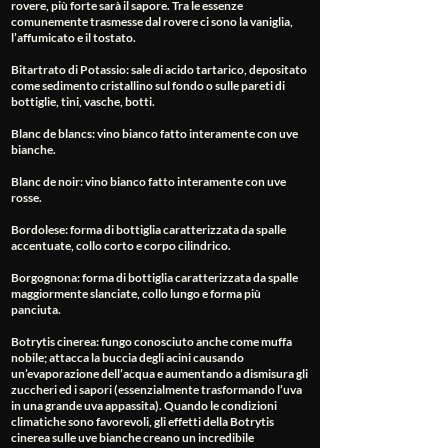
rovere, più forte sarà il sapore. Tra le essenze
comunemente trasmesse dal rovere ci sono la vaniglia,
l’affumicato e il tostato.
Bitartrato di Potassio
: sale di acido tartarico, depositato
come sedimento cristallino sul fondo o sulle pareti di
bottiglie, tini, vasche, botti.
Blanc de blancs
: vino bianco fatto interamente con uve
bianche.
Blanc de noir
: vino bianco fatto interamente con uve
rosse.
Bordolese
: forma di bottiglia caratterizzata da spalle
accentuate, collo corto e corpo cilindrico.
Borgognona
: forma di bottiglia caratterizzata da spalle
maggiormente slanciate, collo lungo e forma più
panciuta.
Botrytis cinerea
: fungo conosciuto anche come muffa
nobile; attacca la buccia degli acini causando
un’evaporazione dell’acqua e aumentando a dismisura gli
zuccheri ed i sapori (essenzialmente trasformando l’uva
in una grande uva appassita). Quando le condizioni
climatiche sono favorevoli, gli effetti della Botrytis
cinerea sulle uve bianche creano un incredibile