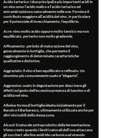
Acido tartarico
: i due principali e più importanti acidi in
un vino sono l’acido malico e l’acido tartarico ed
entrambi esistono naturalmente nelle uve. Fornisce il
contributo maggiore all’acidità del vino, in particolare
per il potenziale di invecchiamento, l’equilibrio.
Acre
: vino molto acido oppure molto tannico ma non
equilibrato, pertanto non molto gradevole.
Affinamento
: periodo di maturazione del vino,
generalmente in bottiglia, che permette il
raggiungimento di determinate caratteristiche
qualitative e distintive.
Aggraziato
: il vino è ben equilibrato e raffinato. Un
sinonimo più comunemente usato è “elegante”.
Aggressivo
: usato in degustazione per descrivere gli
effetti sul gusto dell’eccessiva presenza di tannino o di
acidità nel vino.
Albeisa
: forma di bottiglia ideata inizialmente per il
Barolo e il Barbaresco, ultimamente utilizzata anche per
altri vini nobili della stessa zona.
Alcool
: il naturale sottoprodotto della fermentazione.
Viene creato quando i lieviti naturali dell’uva attaccano
gli zuccheri; alla fine anidride carbonica ed etanolo