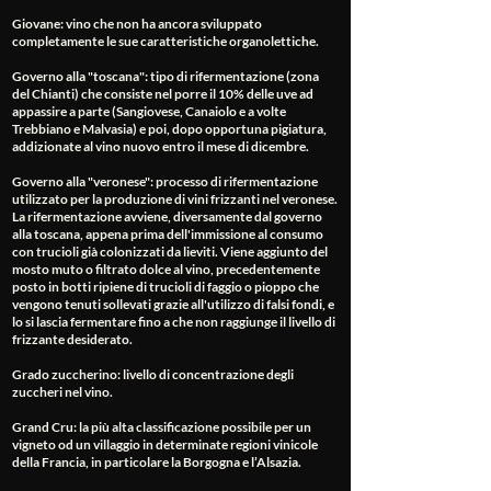
Giovane
: vino che non ha ancora sviluppato
completamente le sue caratteristiche organolettiche.
Governo alla "toscana"
: tipo di rifermentazione (zona
del Chianti) che consiste nel porre il 10% delle uve ad
appassire a parte (Sangiovese, Canaiolo e a volte
Trebbiano e Malvasia) e poi, dopo opportuna pigiatura,
addizionate al vino nuovo entro il mese di dicembre.
Governo alla "veronese"
: processo di rifermentazione
utilizzato per la produzione di vini frizzanti nel veronese.
La rifermentazione avviene, diversamente dal governo
alla toscana, appena prima dell'immissione al consumo
con trucioli già colonizzati da lieviti. Viene aggiunto del
mosto muto o filtrato dolce al vino, precedentemente
posto in botti ripiene di trucioli di faggio o pioppo che
vengono tenuti sollevati grazie all'utilizzo di falsi fondi, e
lo si lascia fermentare fino a che non raggiunge il livello di
frizzante desiderato.
Grado zuccherino
: livello di concentrazione degli
zuccheri nel vino.
Grand Cru
: la più alta classificazione possibile per un
vigneto od un villaggio in determinate regioni vinicole
della Francia, in particolare la Borgogna e l’Alsazia.