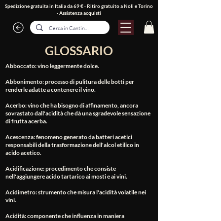
Spedizione gratuita in Italia da 69 € · Ritiro gratuito a Noli e Torino
·
Assistenza acquisti
GLOSSARIO
Abboccato
: vino leggermente dolce.
Abbonimento
: processo di pulitura delle botti per
renderle adatte a contenere il vino.
Acerbo
: vino che ha bisogno di affinamento, ancora
sovrastato dall'acidità che dà una sgradevole sensazione
di frutta acerba.
Acescenza
: fenomeno generato da batteri acetici
responsabili della trasformazione dell'alcol etilico in
acido acetico.
Acidificazione
: procedimento che consiste
nell'aggiungere acido tartarico ai mosti e ai vini.
Acidimetro
: strumento che misura l'acidità volatile nei
vini.
Acidità
: componente che influenza in maniera