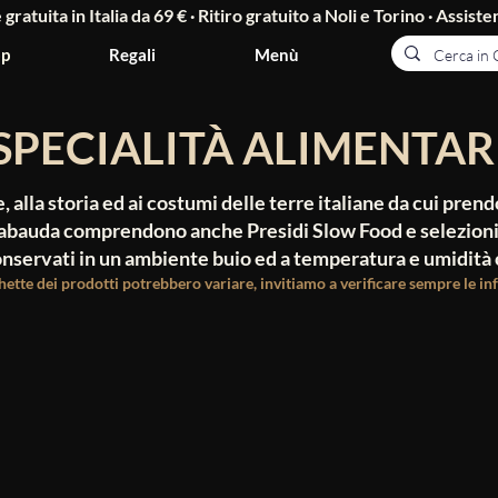
ratuita in Italia da 69 € · Ritiro gratuito a Noli e Torino ·
Assisten
p
Regali
Menù
SPECIALITÀ ALIMENTAR
, alla storia ed ai costumi delle terre italiane da cui pren
 Sabauda comprendono anche Presidi Slow Food e selezioni
servati in un ambiente buio ed a temperatura e umidità 
chette dei prodotti potrebbero variare, invitiamo a verificare sempre le i