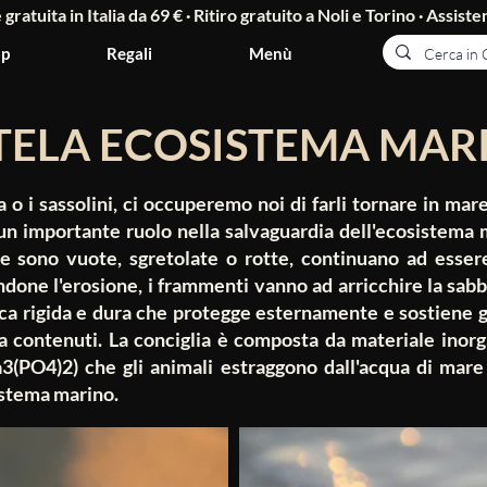
ratuita in Italia da 69 € · Ritiro gratuito a Noli e Torino ·
Assisten
p
Regali
Menù
TELA ECOSISTEMA MAR
ia o i sassolini, ci occuperemo noi di farli tornare in ma
n importante ruolo nella salvaguardia dell'ecosistema 
ie sono vuote, sgretolate o rotte, continuano ad esser
ndone l'erosione, i frammenti vanno ad arricchire la sabbi
ica rigida e dura che protegge esternamente e sostiene g
sa contenuti. La conciglia è composta da materiale inor
Ca3(PO4)2) che gli animali estraggono dall'acqua di mar
istema marino.