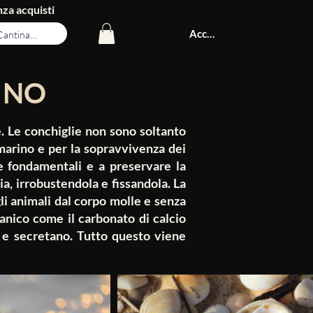
za acquisti
Accedi
INO
re. Le conchiglie non sono soltanto
marino e per la sopravvivenza dei
e fondamentali e a preservare la
a, irrobustendola e fissandola. La
li animali dal corpo molle e senza
ganico come il carbonato di calcio
e e secretano. Tutto questo viene