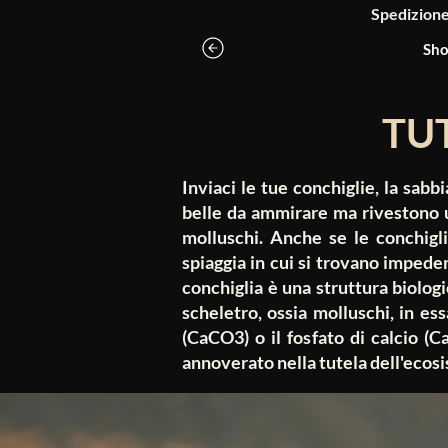
Spedizione g
Sho
TU
Inviaci le tue conchiglie, la sabb
belle da ammirare ma rivestono u
molluschi. Anche se le conchigl
spiaggia in cui si trovano impede
conchiglia è una struttura biolog
scheletro, ossia molluschi, in es
(CaCO3) o il fosfato di calcio (
annoverato nella tutela dell'ecos