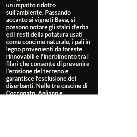
un impatto ridotto
sull’ambiente. Passando
accanto ai vigneti Bava, si
possono notare gli sfalci d'erba
ed i resti della potatura usati
come concime naturale, i pali in
legno provenienti da foreste
rinnovabili e l’inerbimento tra i
filari che consente di prevenire
l’erosione del terreno e
garantisce l’esclusione dei
diserbanti. Nelle tre cascine di
Cocconato, Agliano e
Castiglione Falletto, da
generazioni si producono vini
eccellenti e unici. Le cantine
furono fondate nel 1911 e dal
1975 sono pionieri nell’utilizzo