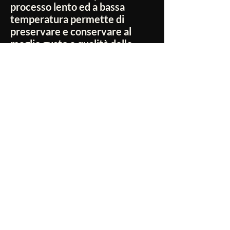
processo lento ed a bassa
temperatura permette di
preservare e conservare al
meglio gusto e qualità delle
materie prime. Il risultato è un
prodotto sano e ricco di gusto.
Non ci sono ancora recensioni
Dicci cosa ne pensi. Lascia una recensione
prima degli altri.
Lascia una recensione