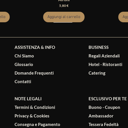
Prezzo
5,80 €
ello
Aggiungi al carrello
Agg
ASSISTENZA & INFO
BUSINESS
Chi Siamo
Regali Aziendali
Glossario
Hotel - Ristoranti
PIEMONTE
PIEMONTE
PIEMONTE
FINLANDIA
Domande Frequenti
Catering
co Brachetto
e Scremato
Riso Rosso Integrale 1Kg - Gli Aironi
Langhe Arneis Sibilla DOC 2025 -
Riso Carnaro
Salty L
L - Erbalatte
io Cocchi
Molino
1
Prezzo
6,90 €
Contatti
Prezzo
13,00 €
Aggiungi al carrello
ello
ello
Aggiungi al carrello
Agg
Agg
NOTE LEGALI
ESCLUSIVO PER TE
Termini & Condizioni
Buono - Coupon
Privacy & Cookies
Ambassador
Consegna e Pagamento
Tessera Fedeltà