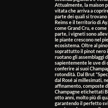
Attualmente, la maison p
vitata che arriva a coprir
parte dei quali si trovano
Reims e il territorio di Ay
come Grand Cru, e come 
parte, i vigneti sono alle
le piante crescono nel pi
ecosistema. Oltre al pino
soprattutto il pinot nero i
ruotano gli assemblaggi 
sapientemente le uve di q
conferire ai suoi Champag
rotondità. Dal Brut “Speci
dal Rosé ai millesimati, n
affinamento, composte da c
Champagne etichettati Bo
otto anni, molto più di qua
garantendo il perfetto sv