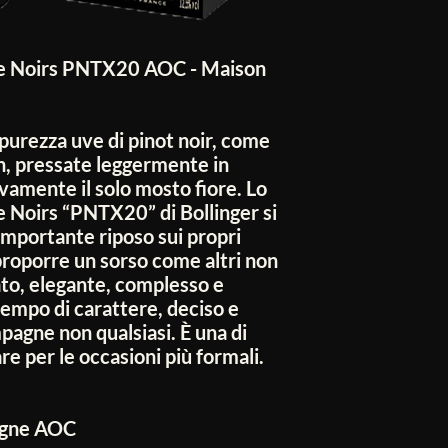
e Noirs PNTX20 AOC - Maison
 purezza uve di pinot noir, come
n, pressate leggermente in
vamente il solo mosto fiore. Lo
 Noirs “PNTX20” di Bollinger si
importante riposo sui propri
a proporre un sorso come altri non
ato, elegante, complesso e
 tempo di carattere, deciso e
agne non qualsiasi. È una di
are per le occasioni più formali.
gne AOC