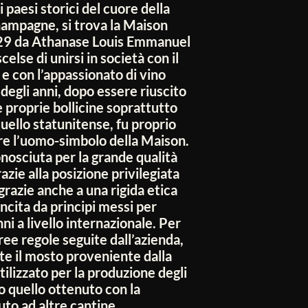
 paesi storici del cuore della
hampagne, si trova la Maison
1829 da Athanase Louis Emmanuel
else di unirsi in società con il
e con l’appassionato di vino
degli anni, dopo essere riuscito
 proprie bollicine soprattutto
quello statunitense, fu proprio
ire l’uomo-simbolo della Maison.
nosciuta per la grande qualità
grazie alla posizione privilegiata
 grazie anche a una rigida etica
ncita da principi messi per
nni a livello internazionale. Per
ree regole seguite dall’azienda,
te il mosto proveniente dalla
ilizzato per la produzione degli
 quello ottenuto con la
to ad altre cantine.