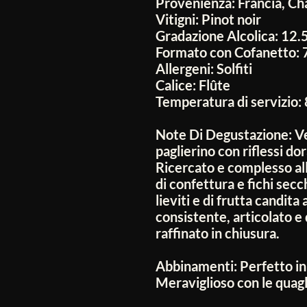
Provenienza:
Francia, C
Vitigni:
Pinot noir
Gradazione Alcolica:
12.
Formato con Cofanetto:
Allergeni:
Solfiti
Calice:
Flûte
Temperatura di servizio:
Note Di Degustazione:
Ve
paglierino con riflessi do
Ricercato e complesso all’
di confettura e fichi secch
lieviti e di frutta candita 
consistente, articolato e
raffinato in chiusura.
Abbinamenti:
Perfetto in
Meraviglioso con le quagli