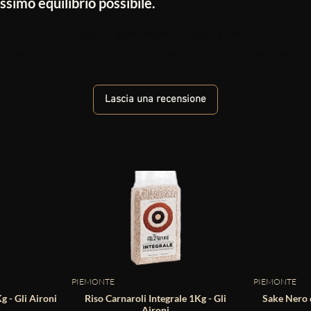
simo equilibrio possibile.
Non ci sono ancora recensioni
Dicci cosa ne pensi. Lascia una recensione prima degli altri.
Lascia una recensione
PIEMONTE
PIEMONTE
 - Gli Aironi
Riso Carnaroli Integrale 1Kg - Gli
Sake Nero d
Aironi