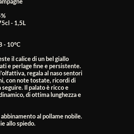
hampagne
5%
75cl - 1,5L
8 - 10°C
ste il calice di un bel giallo
rati e perlage fine e persistente.
olfattiva, regala al naso sentori
i, con note tostate, ricordi di
a seguire. Il palato è ricco e
 dinamico, di ottima lunghezza e
 abbinamento al pollame nobile.
e allo spiedo.