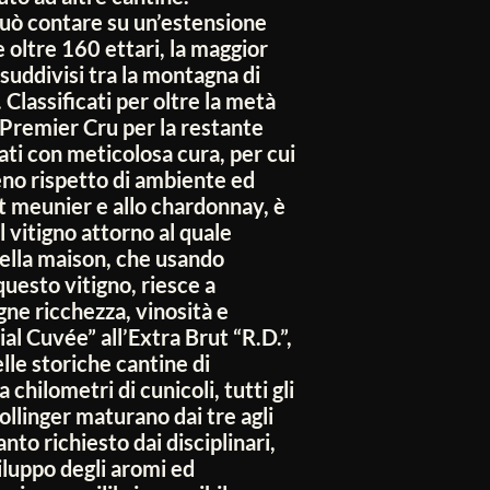
uò contare su un’estensione
e oltre 160 ettari, la maggior
 suddivisi tra la montagna di
. Classificati per oltre la metà
Premier Cru per la restante
vati con meticolosa cura, per cui
eno rispetto di ambiente ed
t meunier e allo chardonnay, è
l vitigno attorno al quale
della maison, che usando
uesto vitigno, riesce a
ne ricchezza, vinosità e
al Cuvée” all’Extra Brut “R.D.”,
elle storiche cantine di
hilometri di cunicoli, tutti gli
llinger maturano dai tre agli
nto richiesto dai disciplinari,
iluppo degli aromi ed