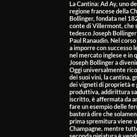
La Cantina:
Ad Ay, uno dei
regione francese della C
Bollinger, fondata nel 
conte di Villermont, che sc
tedesco Joseph Bollinger 
Paul Ranaudin. Nel corso 
a imporre con successo le
nel mercato inglese e in 
Joseph Bollinger a diven
Oggi universalmente rico
dei suoi vini, la cantina, 
dei vigneti di proprietà e
produttiva, addirittura sa
iscritto, è affermata da a
fare un esempio delle fer
basterà dire che solamen
prima spremitura viene ut
Champagne, mentre tutto
seconda pigiatura è vendu