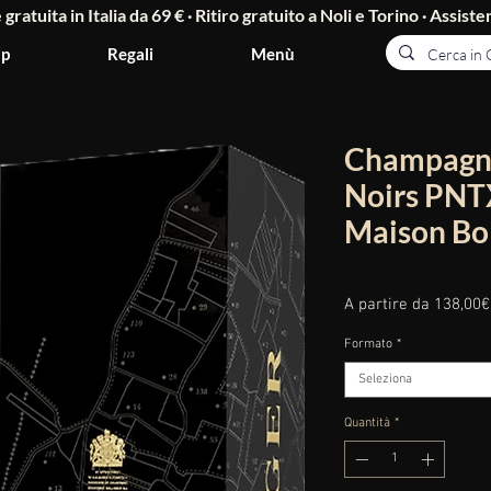
ratuita in Italia da 69 € · Ritiro gratuito a Noli e Torino ·
Assisten
p
Regali
Menù
Champagne
Noirs PNT
Maison Bol
A partire da
138,00€
Formato
*
Seleziona
Quantità
*