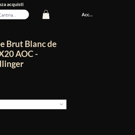
za acquisti
Accedi
 Brut Blanc de
X20 AOC -
linger
Prezzo
scontato