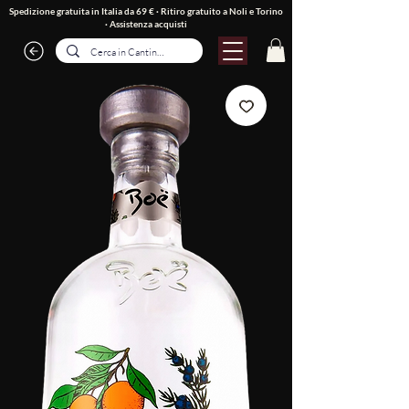
Spedizione gratuita in Italia da 69 € · Ritiro gratuito a Noli e Torino
·
Assistenza acquisti