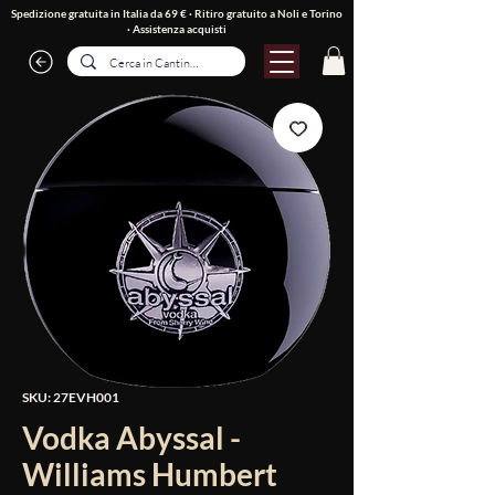
Spedizione gratuita in Italia da 69 € · Ritiro gratuito a Noli e Torino
·
Assistenza acquisti
SKU: 27EVH001
Vodka Abyssal -
Williams Humbert