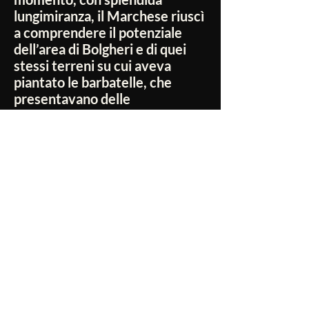
lungimiranza, il Marchese riuscì
a comprendere il potenziale
dell’area di Bolgheri e di quei
stessi terreni su cui aveva
piantato le barbatelle, che
presentavano delle
caratteristiche uniche nel
microclima, molto simili alla
zona delle Graves e di
Bordeaux.nsigliata è di 18°C.
Non ci sono ancora recensioni
Dicci cosa ne pensi. Lascia una recensione
prima degli altri.
Lascia una recensione