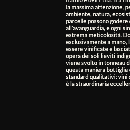
la massima attenzione, pe
ambiente, natura, ecosist
parcelle possono godere d
all’avanguardia, e ogni si
estrema meticolosità. D
esclusivamente a mano, l
essere vinificate e lasc
opera dei soli lieviti indi
viene svolto in tonneau d
questa maniera bottiglie c
standard qualitativi: vin
è la straordinaria eccelle