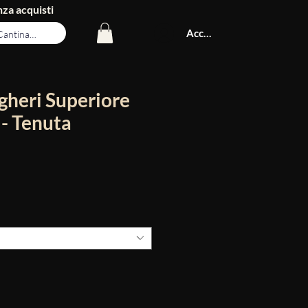
za acquisti
Accedi
lgheri Superiore
- Tenuta
Prezzo
scontato