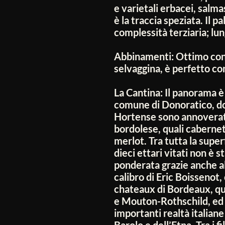
e varietali erbacei, salma
è la traccia speziata. Il p
complessità terziaria; lun
Abbinamenti:
Ottimo con 
selvaggina, è perfetto con 
La Cantina:
Il panorama è
comune di Donoratico, dove
Hortense sono annoverate 
bordolese, quali caberne
merlot. Tra tutta la superf
dieci ettari vitati non è s
ponderata grazie anche all
calibro di Eric Boissenot,
chateaux di Bordeaux, qu
e Mouton-Rothschild, ed E
importanti realtà italiane
Barolo e dell’Etna. Tra i f