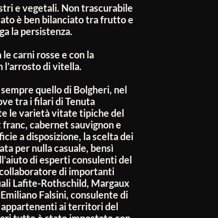
stri e vegetali. Non trascurabile
alato è ben bilanciato tra frutto e
ga la persistenza.
le carni rosse e con la
l’arrosto di vitella.
 sempre quello di Bolgheri, nel
 tra i filari di Tenuta
le varietà vitate tipiche del
t franc, cabernet sauvignon e
icie a disposizione, la scelta dei
tata per nulla casuale, bensì
’aiuto di esperti consulenti del
 collaboratore di importanti
ali Lafite-Rothschild, Margaux
miliano Falsini, consulente di
 appartenenti ai territori del
ilari tutto è stato impostato con