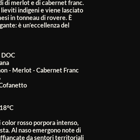
i di merlot e di cabernet franc.
lieviti indigeni e viene lasciato
esi in tonneau di rovere. È
gante: è un’eccellenza del
i DOC
cana
on - Merlot - Cabernet Franc
%
 Cofanetto
18°C
 color rosso porpora intenso,
 vista. Al naso emergono note di
ffiancate da sentori territoriali