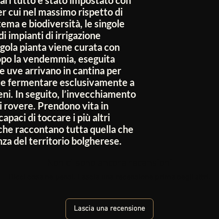
r cui nel massimo rispetto di
ema e biodiversità, le singole
i impianti di irrigazione
ngola pianta viene curata con
opo la vendemmia, eseguita
e uve arrivano in cantina per
iate fermentare esclusivamente a
geni. In seguito, l’invecchiamento
i rovere. Prendono vita in
apaci di toccare i più altri
i che raccontano tutta quella che
nza del territorio bolgherese.
Non ci sono ancora recensioni
Dicci cosa ne pensi. Lascia una recensione prima degli altri.
Lascia una recensione