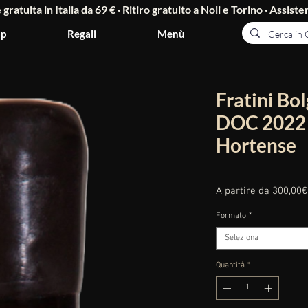
ratuita in Italia da 69 € · Ritiro gratuito a Noli e Torino ·
Assisten
p
Regali
Menù
Fratini Bo
DOC 2022 
Hortense
A partire da
300,00€
Formato
*
Seleziona
Quantità
*