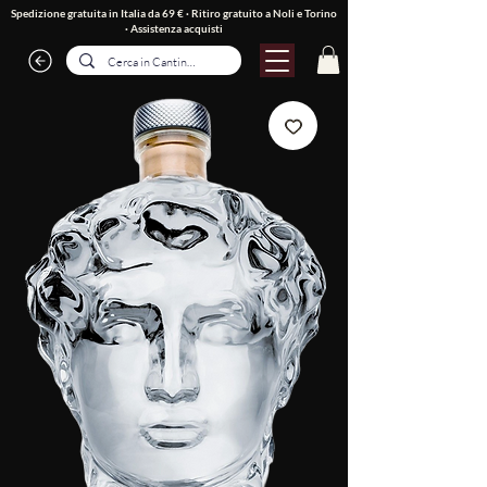
Spedizione gratuita in Italia da 69 € · Ritiro gratuito a Noli e Torino
·
Assistenza acquisti