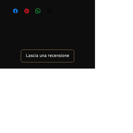
Non ci sono ancora recensioni
Dicci cosa ne pensi. Lascia una recensione
prima degli altri.
Lascia una recensione
PIEMONTE