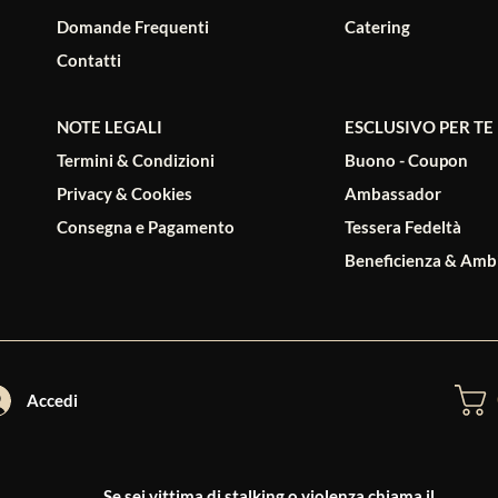
PIEMONTE
PIEMONTE
PIEMONTE
FINLANDIA
Domande Frequenti
Catering
co Brachetto
e Scremato
Riso Rosso Integrale 1Kg - Gli Aironi
Langhe Arneis Sibilla DOC 2025 -
Riso Carnaro
Salty L
L - Erbalatte
io Cocchi
Molino
1
Prezzo
6,90 €
Contatti
Prezzo
13,00 €
Aggiungi al carrello
ello
ello
Aggiungi al carrello
Agg
Agg
NOTE LEGALI
ESCLUSIVO PER TE
Termini & Condizioni
Buono - Coupon
Privacy & Cookies
Ambassador
Consegna e Pagamento
Tessera Fedeltà
Beneficienza & Amb
Accedi
Se sei vittima di stalking o violenza chiama il