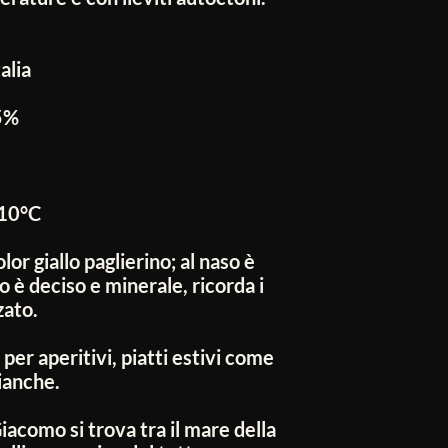
alia
5%
10°C
lor giallo paglierino; al naso è
to è deciso e minerale, ricorda i
zato.
 per aperitivi, piatti estivi come
bianche.
iacomo si trova tra il mare della