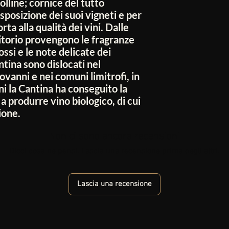
olline; cornice del tutto
sposizione dei suoi vigneti e per
rta alla qualità dei vini. Dalle
ritorio provengono le fragranze
ssi e le note delicate dei
antina sono dislocati nel
ovanni e nei comuni limitrofi, in
ni la Cantina ha conseguito la
a produrre vino biologico, di cui
ione.
Non ci sono ancora recensioni
Dicci cosa ne pensi. Lascia una recensione prima degli altri.
Lascia una recensione