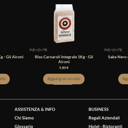
PIEMONTE
PIEMONTE
 - Gli Aironi
Riso Carnaroli Integrale 1Kg - Gli
Sake Nero d
Aironi
Prezzo
5,80 €
ello
Aggiungi al carrello
Agg
ASSISTENZA & INFO
BUSINESS
Chi Siamo
Regali Aziendali
Glossario
Hotel - Ristoranti