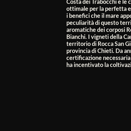
Costa dei Trabocchi e le c
ottimale per la perfetta e
i benefici che il mare appo
peculiarità di questo ter
aromatiche dei corposi Ro
Bianchi. I vigneti della C
territorio di Rocca San Gi
provincia di Chieti. Da an
certificazione necessaria 
ha incentivato la coltivaz