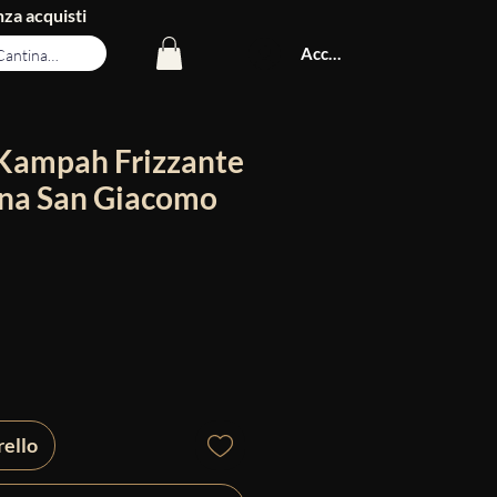
za acquisti
Accedi
 Kampah Frizzante
ina San Giacomo
rello