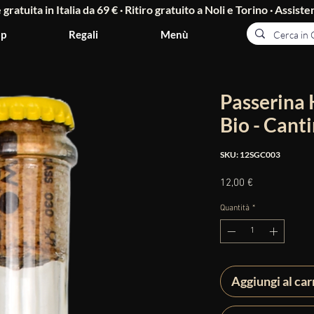
ratuita in Italia da 69 € · Ritiro gratuito a Noli e Torino ·
Assisten
p
Regali
Menù
Passerina
Bio - Cant
SKU: 12SGC003
Prezzo
12,00 €
Quantità
*
Aggiungi al car