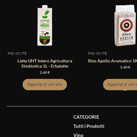
PIEMONTE
PIEMONTE
Latte UHT Intero Agricoltura
Riso Apollo Aromatico 1Kg
Simbiotica 1L - Erbalatte
Prezzo
5,40 €
Prezzo
2,60 €
Aggiungi al carrello
Aggiungi al carr
CATEGORIE
Tutti i Prodotti
Vino