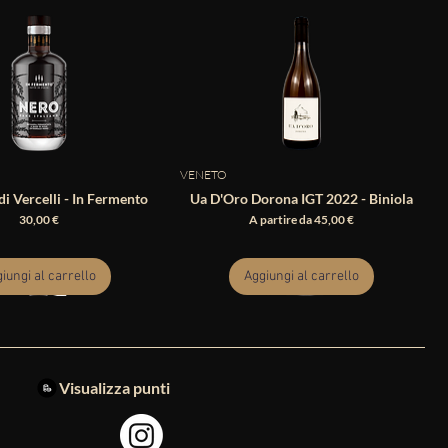
VENETO
i Vercelli - In Fermento
Ua D'Oro Dorona IGT 2022 - Biniola
Prezzo
Prezzo scontato
30,00 €
A partire da
45,00 €
iungi al carrello
Aggiungi al carrello
Visualizza punti