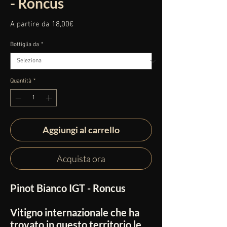
- Roncus
Prezzo
A partire da
18,00€
scontato
Bottiglia da
*
Quantità
*
Aggiungi al carrello
Acquista ora
Pinot Bianco IGT - Roncus
Vitigno internazionale che ha
trovato in questo territorio le