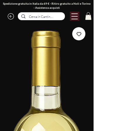
Spedizione gratuita in Italia da 69 € · Ritiro gratuito a Noli e Torino
·
Assistenza acquisti