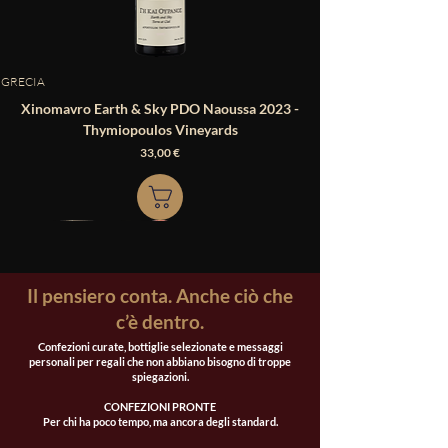
GRECIA
Xinomavro Earth & Sky PDO Naoussa 2023 -
Thymiopoulos Vineyards
Prezzo
33,00 €
Il pensiero conta. Anche ciò che
c’è dentro.
​Confezioni curate, bottiglie selezionate e messaggi
personali per regali che non abbiano bisogno di troppe
spiegazioni.
CONFEZIONI PRONTE
PUGLIA
PUGLIA
PUGLIA
PUGLIA
PUGLIA
SICILIA
PORTOGALLO
CANADA
MESSICO
GUATEMALA
GUATEMALA
PIEMONTE
LIGURIA
LETTONIA
LETTONIA
Per chi ha poco tempo, ma ancora degli standard.