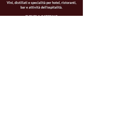
Vini, distillati e specialità per hotel, ristoranti,
bar e attività dell’ospitalità.
EVENTI & CATERING
Selezione beverage, forniture e soluzioni
dedicate a eventi privati e aziendali.
CONTATTACI
Non cerchiamo di avere tutto.
Cerchiamo ciò che vale la pena versare, servire o regalare.
Prodotti scelti per origine, carattere e qualità, non per
riempire un catalogo.
SCOPRI CANTINA SABAUDA
L'acquisto di alcolici è riservato ai maggiorenni
CATEGORIE
ASSISTENZA & INFO